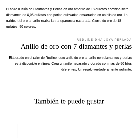
El anillo Ilusión de Diamantes y Perlas en oro amarillo de 18 quilates combina siete
diamantes de 0,05 quilates con perlas cultivadas ensartadas en un hilo de oro. La
calidez del oro amarillo realza la transparencia nacarada. Cierre de oro de 18
quilates. 80 colores.
REDLINE DNA JOYA PERLADA
Anillo de oro con 7 diamantes y perlas
Elaborado en el taller de Redline, este anillo de oro amarillo con diamantes y perlas
está disponible en línea. Crea un anillo nacarado y dorado con más de 80 hilos
diferentes. Un regalo verdaderamente radiante.
También te puede gustar