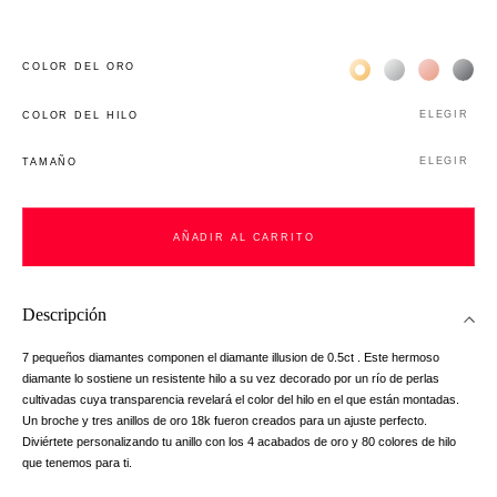
Жёлтое золото 18К
Белое золото 1
Розовое з
Чёр
COLOR DEL ORO
ELEGIR
COLOR DEL HILO
ELEGIR
TAMAÑO
AÑADIR AL CARRITO
Descripción
7 pequeños diamantes componen el diamante illusion de 0.5ct . Este hermoso
diamante lo sostiene un resistente hilo a su vez decorado por un río de perlas
cultivadas cuya transparencia revelará el color del hilo en el que están montadas.
Un broche y tres anillos de oro 18k fueron creados para un ajuste perfecto.
Diviértete personalizando tu anillo con los 4 acabados de oro y 80 colores de hilo
que tenemos para ti.