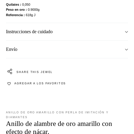
Quilates
0,050
Peso en oro
0.9000g
Referencia
618g J
Instrucciones de cuidado
Envío
SHARE THIS JEWEL
AGREGAR A LOS FAVORITOS
ANILLO DE ORO AMARILLO CON PERLA DE IMITACIÓN Y
DIAMANTES
Anillo de alambre de oro amarillo con
efecto de nácar.