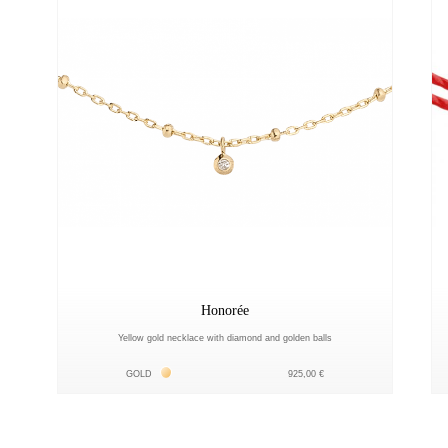
Honorée
Yellow gold necklace with diamond and golden balls
Жёлтое золото 18К
GOLD
925,00 €