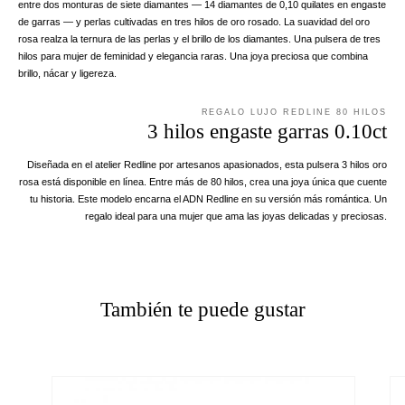
entre dos monturas de siete diamantes — 14 diamantes de 0,10 quilates en engaste
de garras — y perlas cultivadas en tres hilos de oro rosado. La suavidad del oro
rosa realza la ternura de las perlas y el brillo de los diamantes. Una pulsera de tres
hilos para mujer de feminidad y elegancia raras. Una joya preciosa que combina
brillo, nácar y ligereza.
REGALO LUJO REDLINE 80 HILOS
3 hilos engaste garras 0.10ct
Diseñada en el atelier Redline por artesanos apasionados, esta pulsera 3 hilos oro
rosa está disponible en línea. Entre más de 80 hilos, crea una joya única que cuente
tu historia. Este modelo encarna el ADN Redline en su versión más romántica. Un
regalo ideal para una mujer que ama las joyas delicadas y preciosas.
También te puede gustar