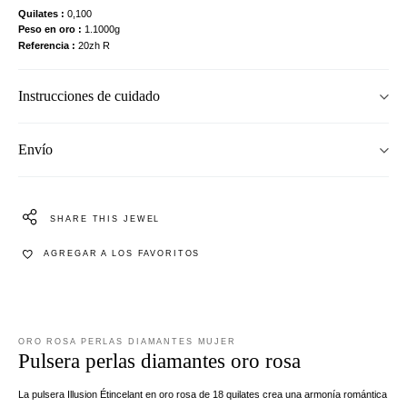
Quilates
0,100
Peso en oro
1.1000g
Referencia
20zh R
Instrucciones de cuidado
Envío
SHARE THIS JEWEL
AGREGAR A LOS FAVORITOS
ORO ROSA PERLAS DIAMANTES MUJER
Pulsera perlas diamantes oro rosa
La pulsera Illusion Étincelant en oro rosa de 18 quilates crea una armonía romántica