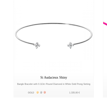
Si Audacieux Shiny
Bangle Bracelet with 0.113ct Round Diamond in White Gold Prong Setting
Жёлтое золото 18К
Белое золото 18К
Розовое золото 18К
GOLD
1.335,00 €