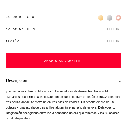
Жёлтое золото 
Белое зол
Роз
COLOR DEL ORO
ELEGIR
COLOR DEL HILO
ELEGIR
TAMAÑO
AÑADIR AL CARRITO
Descripción
¡Un diamante sobre un hilo, o dos! Dos monturas de diamantes Illusion (14
diamantes que forman 0.10 quilates en un juego de garras) están entrelazados con
tres perlas donde se mezclan en tres hilos de colores. Un broche de oro de 18
quilates y una escala de tres anillos ajustarán el tamaño de tu joya. Deja volar tu
imaginación escogiendo entre los 3 acabados de oro que tenemos y los 80 colores
de hilo disponibles.