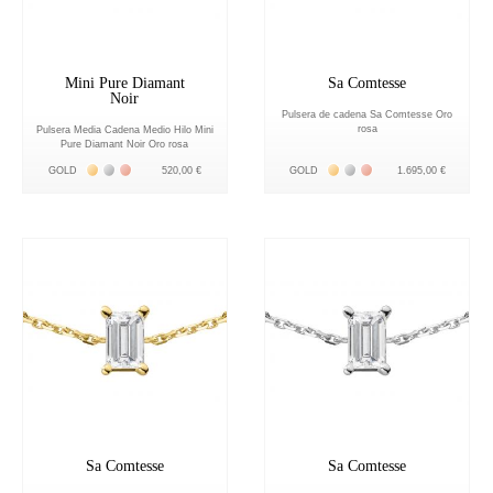
Mini Pure Diamant
Sa Comtesse
Noir
Pulsera de cadena Sa Comtesse Oro
rosa
Pulsera Media Cadena Medio Hilo Mini
Pure Diamant Noir Oro rosa
Жёлтое золото 18К
Белое золото 18К
Розовое золото 18К
Жёлтое золото 18К
Белое золото 18К
Розовое золото 18К
GOLD
520,00 €
GOLD
1.695,00 €
Sa Comtesse
Sa Comtesse