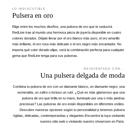
LO INDISCUTIBLE
Pulsera en oro
Elige entre los muchos diseños, una pulsera de oro que te seducirá.
RedLine trae al mundo una hermosa pieza de joyería disponible en cuatro
colores dorados. Déjate llevar por el oro blanco más puro, el oro amarillo
más brillante, el oro rosa más delicado o el oro negro más encantador. No
importa qué color dorado elijas, será la combinación perfecta para cualquier
gema que RedLine tenga para sus pulseras.
REINVENTADO CON...
Una pulsera delgada de moda
Combina tu pulsera de oro con un diamante blanco, un diamante negro, una
esmeralda, un zafiro o incluso un rubí. ¿Qué es más glamoroso que una
pulsera de oro que brilla en tu mano, iluminado por una o más piedras
preciosas? Las pulseras de oro están disponibles en diferentes estilos.
Descubre nuestras opciones según tu personalidad p tenemos pulsera
rígidas, delicadas, contemporanéas y elegantes.Encuentra la tuya visitando
nuestro sitio web o visitando nuestro showroom en Paris.