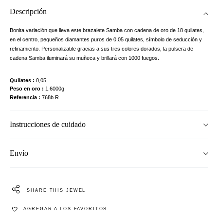
Descripción
Bonita variación que lleva este brazalete Samba con cadena de oro de 18 quilates,
en el centro, pequeños diamantes puros de 0,05 quilates, símbolo de seducción y
refinamiento. Personalizable gracias a sus tres colores dorados, la pulsera de
cadena Samba iluminará su muñeca y brillará con 1000 fuegos.
Quilates
0,05
Peso en oro
1.6000g
Referencia
768b R
Instrucciones de cuidado
Envío
SHARE THIS JEWEL
AGREGAR A LOS FAVORITOS